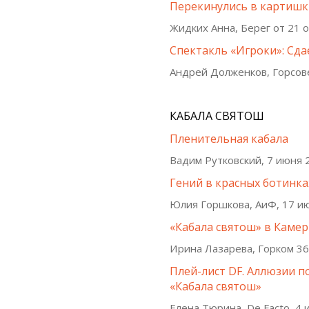
Перекинулись в картиш
Жидких Анна, Берег от 21 
Спектакль «Игроки»: Сда
Андрей Долженков, Горсове
КАБАЛА СВЯТОШ
Пленительная кабала
Вадим Рутковский, 7 июня 
Гений в красных ботинка
Юлия Горшкова, АиФ, 17 и
«Кабала святош» в Каме
Ирина Лазарева, Горком 36
Плей-лист DF. Аллюзии п
«Кабала святош»
Елена Тюрина, De Facto, 4