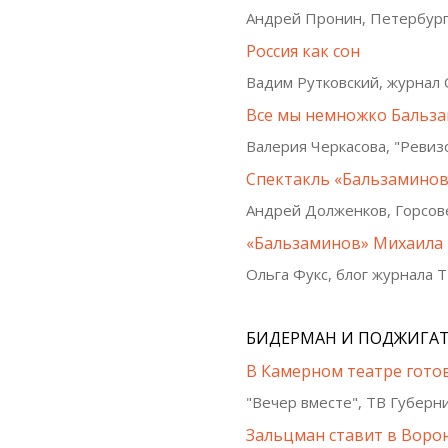
Андрей Пронин, Петербургс
Россия как сон
Вадим Рутковский, журнал C
Все мы немножко Бальз
Валерия Черкасова, "Ревизо
Спектакль «Бальзаминов»
Андрей Долженков, Горсов
«Бальзаминов» Михаила 
Ольга Фукс, блог журнала 
БИДЕРМАН И ПОДЖИГА
В Камерном театре гото
"Вечер вместе", ТВ Губерн
Зальцман ставит в Воро