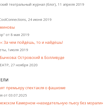
кий театральный журнал (блог), 11 апреля 2019
oolConnections, 24 июня 2019
аминовы
р" от 8 мая 2019
: За чем пойдёшь, то и найдёшь!
еты, 1июля 2019
Бычкова: Островский в Болливуде
ТЕАТР, 27 ноября 2020
ТЕЛИ
вят премьеру спектакля о фашизме
ия от 03.07.2025
нежском Камерном «назидательную пьесу без морали»