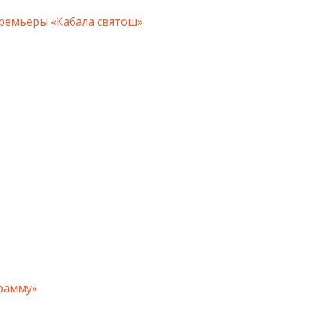
премьеры «Кабала святош»
рамму»