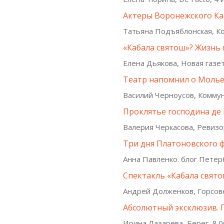
Актеры Воронежского Ка
Татьяна Подъяблонская, Ко
«Кабала святош»? Жизнь в
Елена Дьякова, Новая газет
Театр напомнил о Моль
Василий Черноусов, Коммун
Проклятье господина де
Валерия Черкасова, Ревизо
Три дня Платоновского 
Анна Павленко. блог Петер
Спектакль «Кабала святош
Андрей Долженков, Горсове
Абсолютный эксклюзив. 
Ирина Лазарева, Берег, 8.0