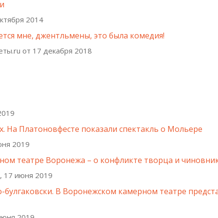
ки
октября 2014
ется мне, джентльмены, это была комедия!
ты.ru от 17 декабря 2018
2019
х. На Платоновфесте показали спектакль о Мольере
юня 2019
рном театре Воронежа – о конфликте творца и чиновни
, 17 июня 2019
о-булгаковски. В Воронежском камерном театре предст
 июня 2019