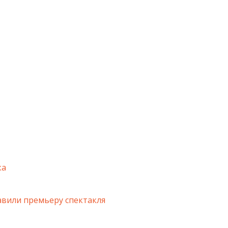
ка
авили премьеру спектакля