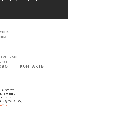
РУППА
УППА
 ВОПРОСЫ
СЛУГ
СВО
КОНТАКТЫ
 вы хотите
вить отзыв о
те театра,
канируйте QR-код
gov.ru