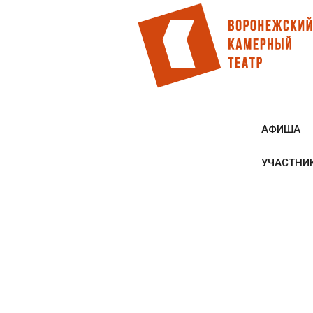
Перейти
к
основному
содержанию
АФИША
УЧАСТНИ