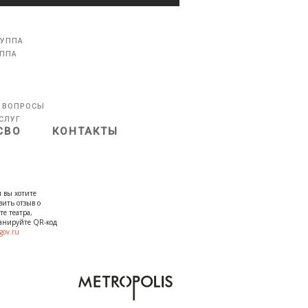
РУППА
УППА
 ВОПРОСЫ
СЛУГ
СВО
КОНТАКТЫ
 вы хотите
вить отзыв о
те театра,
канируйте QR-код
gov.ru