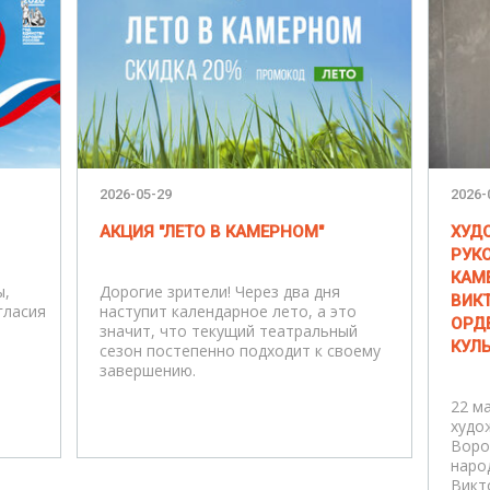
2026-05-29
2026-
АКЦИЯ "ЛЕТО В КАМЕРНОМ"
ХУД
РУК
КАМЕ
ы,
Дорогие зрители! Через два дня
ВИК
гласия
наступит календарное лето, а это
ОРД
значит, что текущий театральный
КУЛЬ
сезон постепенно подходит к своему
завершению.
22 м
худо
Воро
наро
Викт