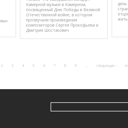
день
Камерной музыки в Камерном,
стра
посвященный Дню Победы в Великой
отцо
Отечественной войне, в котором
жить
прозвучали произведения
вы».
композиторов Сергея Прокофьева и
Дмитрия Шостакович
2
3
4
5
6
7
8
9
…
следующая ›
по