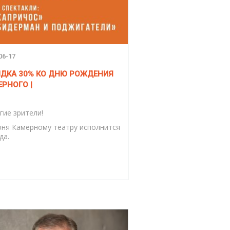
06-17
КИДКА 30% КО ДНЮ РОЖДЕНИЯ
РНОГО |
гие зрители!
юня Камерному театру исполнится
да.