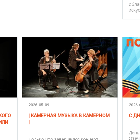
обла
искус
2026-05-09
2026-
КОГО
| КАМЕРНАЯ МУЗЫКА В КАМЕРНОМ
С Д
ИЛИ
|
День
Отеч
Только что завершился концерт