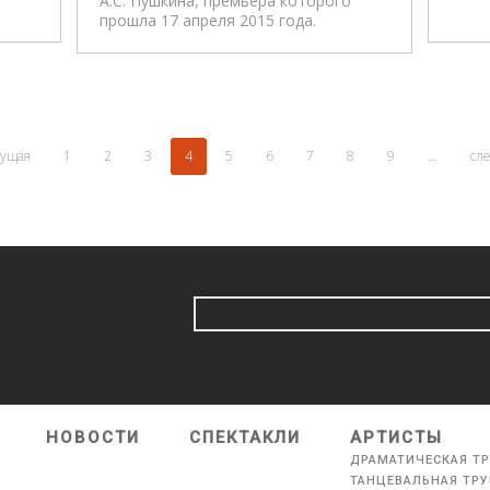
А.С. Пушкина, премьера которого
прошла 17 апреля 2015 года.
дущая
1
2
3
4
5
6
7
8
9
…
сл
НОВОСТИ
СПЕКТАКЛИ
АРТИСТЫ
ДРАМАТИЧЕСКАЯ Т
ТАНЦЕВАЛЬНАЯ ТР