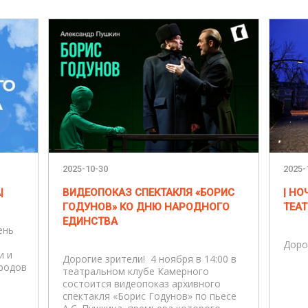
2025-10-30
2025-
|
ВИДЕОПОКАЗ СПЕКТАКЛЯ «БОРИС
| НО
ГОДУНОВ» КО ДНЮ НАРОДНОГО
ТЕАТ
ЕДИНСТВА
ень
Доро
и и
Дорогие зрители! 4 ноября в 14:00 в
родов
театральном клубе Камерного
состоится видеопоказ архивного
спектакля «Борис Годунов» по пьесе