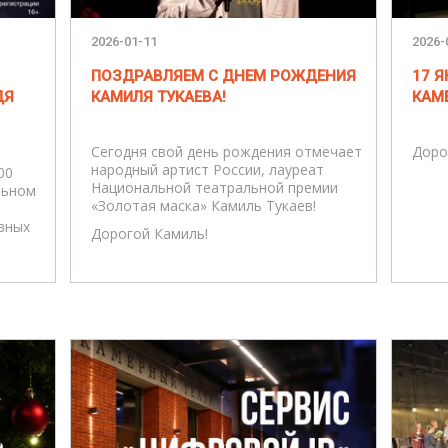
2026-01-11
2026-
ПОЗДРАВЛЯЕМ С ДНЕМ РОЖДЕНИЯ
17 Я
ДЯ
КАМИЛЯ ТУКАЕВА!
КАМ
Сегодня свой день рождения отмечает
Доро
народный артист России, лауреат
00
Национальной театральной премии
льном
«Золотая маска» Камиль Тукаев!
вных
Дорогой Камиль!