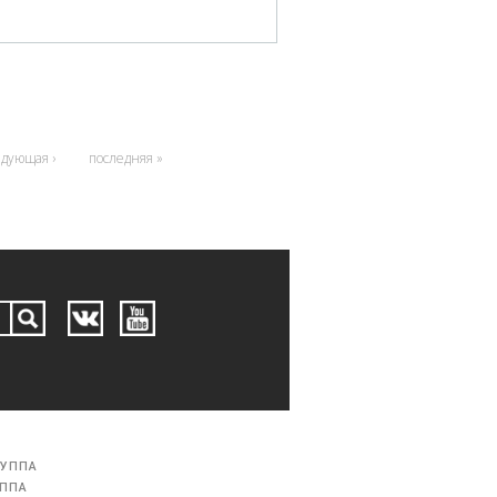
едующая ›
последняя »
РУППА
УППА