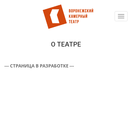
Toggl
Перейти
navig
к
основному
содержанию
О ТЕАТРЕ
--- СТРАНИЦА В РАЗРАБОТКЕ ---