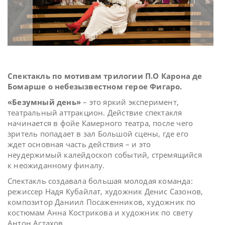
Спектакль по мотивам трилогии П.О Карона де
Бомарше о небезызвестном герое Фигаро.
«Безумный день»
– это яркий эксперимент,
театральный аттракцион. Действие спектакля
начинается в фойе Камерного театра, после чего
зритель попадает в зал Большой сцены, где его
ждет основная часть действия – и это
неудержимый калейдоскоп событий, стремящийся
к неожиданному финалу.
Спектакль создавала большая молодая команда:
режиссер Надя Кубайлат, художник Денис Сазонов,
композитор Даниил Посаженников, художник по
костюмам Анна Кострикова и художник по свету
Антон Астахов.