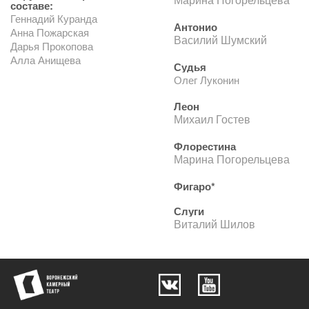
составе:
Геннадий Куранда
Антонио
Анна Пожарская
Василий Шумский
Дарья Прокопова
Алла Анищева
Судья
Олег Луконин
Леон
Михаил Гостев
Флорестина
Марина Погорельцева
Фигаро*
Слуги
Виталий Шилов