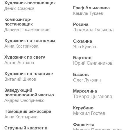
Художник-постановщик
Граф Альмавива
Денис Сазонов
Камиль Тукаев
Композитор-
постановщик
Розина
Даниил Посаженников
Людмила Гуськова
Художник по костюмам
Сюзанна
Анна Кострикова
Яна Кузина
Художник по свету
Бартоло
Антон Астахов
Юрий Овчинников
Художник по пластике
Базиль
Виталий Шилов
Олег Луконин
Заведующий
Марселина
постановочной частью
Тамара Цыганова
Андрей Оноприенко
Керубино
Помощник режиссера
Михаил Гостев
Анна Колтырина
Фаншетта
Струнный квартет в
Марина Погорельцева