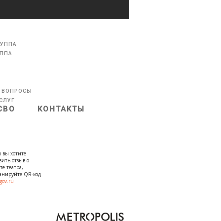
РУППА
УППА
 ВОПРОСЫ
СЛУГ
СВО
КОНТАКТЫ
 вы хотите
вить отзыв о
те театра,
канируйте QR-код
gov.ru