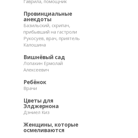
Гаврила, помощник
Провинциальные
анекдоты
Базильский, скрипач,
прибывший на гастроли
Рукосуев, врач, приятель
Калошина
Вишнёвый сад
Лопахин Ермолай
Алексеевич
Ребёнок
Врачи
Цветы для
Элджернона
Дэниел Киз
Женщины, которые
осмеливаются