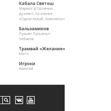
Кабала Святош
Маркиз д’Орсиньи,
дуэлянт, по кличке
«Одноглазый, помолись!»
Бальзаминов
Лукьян Лукьяныч
Чебаков
Трамвай «Желание»
Митч
Игроки
Алексей