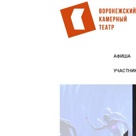
Перейти
к
основному
содержанию
АФИША
УЧАСТНИ