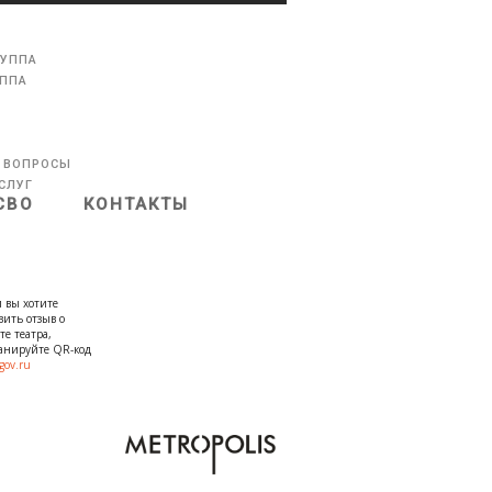
РУППА
УППА
 ВОПРОСЫ
СЛУГ
СВО
КОНТАКТЫ
 вы хотите
вить отзыв о
те театра,
канируйте QR-код
gov.ru