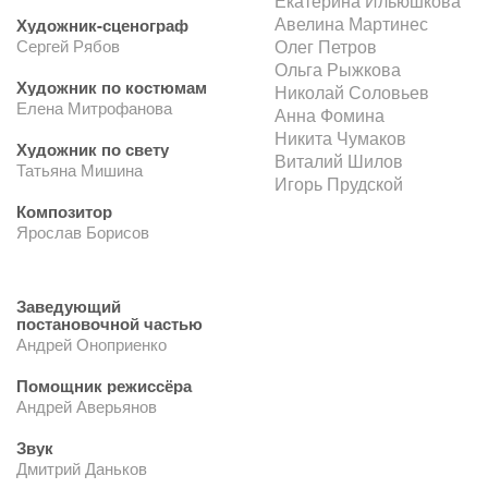
Екатерина Ильюшкова
Авелина Мартинес
Художник-сценограф
Сергей Рябов
Олег Петров
Ольга Рыжкова
Художник по костюмам
Николай Соловьев
Елена Митрофанова
Анна Фомина
Никита Чумаков
Художник по свету
Виталий Шилов
Татьяна Мишина
Игорь Прудской
Композитор
Ярослав Борисов
Заведующий
постановочной частью
Андрей Оноприенко
Помощник режиссёра
Андрей Аверьянов
Звук
Дмитрий Даньков