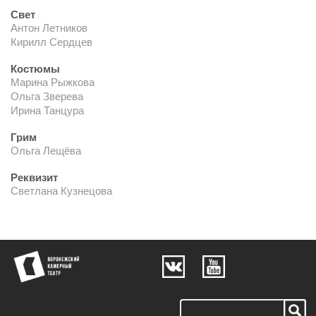
Свет
Антон Летников
Кирилл Сердцев
Костюмы
Марина Рыжкова
Ольга Зверева
Ирина Танцура
Грим
Ольга Лещёва
Реквизит
Светлана Кузнецова