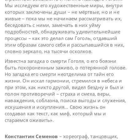
Мы исследуем его художественные миры, внутри
которых заключены души – не мёртвые, но и не
живые – пока мы не начинаем рассматривать их,
беседовать с ними, замечать в них уйму
подробностей, обнаруживать удивительнейшие
процессы – как это делал сам Гоголь, отдавший
этим образам самого себя и рассыпавшийся в них,
словно зеркало, на тысячи осколков.
Известна загадка о смерти Гоголя, о его боязни
быть похороненным заживо, о потерянной голове.
Но загадка его смерти неотделима от тайн его
жизни. Он искал гармонии, стремился в небеса и
при этом, как никто другой, видел бездну и был и
полон противоречий – страха и смеха, веры,
наваждения, соблазна, поиска выгоды и служения,
искушения и искупления… Свою жизнь он
создавал как текст, как миф, который мы и
стараемся оживить».
Константин Семенов
– хореограф, танцовщик,