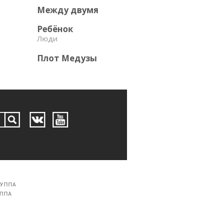
Между двумя
Ребёнок
Люди
Плот Медузы
РУППА
УППА