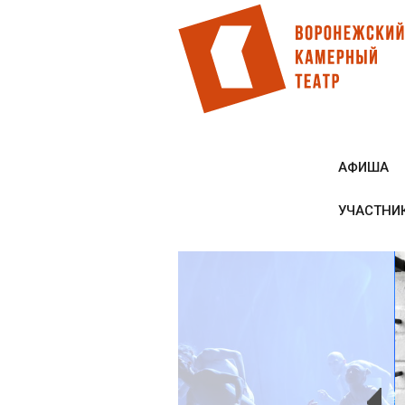
Перейти
к
основному
содержанию
АФИША
УЧАСТНИ