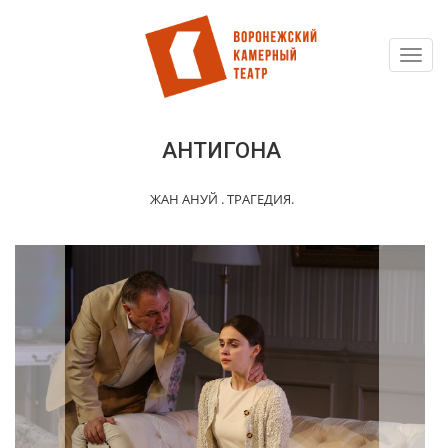
Toggl
Перейти
navig
к
основному
содержанию
АНТИГОНА
ЖАН АНУЙ . ТРАГЕДИЯ.