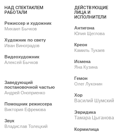
НАД СПЕКТАКЛЕМ
ДЕЙСТВУЮЩИЕ
РАБОТАЛИ
ЛИЦА И
ИСПОЛНИТЕЛИ
Режиссер и художник
Антигона
Михаил Бычков
Юлия Щеглова
Художник по свету
Креон
Иван Виноградов
Камиль Тукаев
Видеохудожник
Исмена
Алексей Бычков
Яна Кузина
Гемон
Заведующий
Олег Луконин
постановочной частью
Андрей Оноприенко
Хор
Василий Шумский
Помощник режиссера
Виктория Ефремова
Эвридика
Тамара Цыганова
Звук
Владислав Толецкий
Кормилица