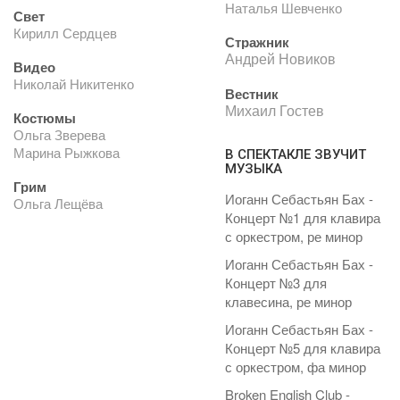
Наталья Шевченко
Свет
Кирилл Сердцев
Стражник
Андрей Новиков
Видео
Николай Никитенко
Вестник
Михаил Гостев
Костюмы
Ольга Зверева
Марина Рыжкова
В СПЕКТАКЛЕ ЗВУЧИТ
МУЗЫКА
Грим
Иоганн Себастьян Бах -
Ольга Лещёва
Концерт №1 для клавира
с оркестром, ре минор
Иоганн Себастьян Бах -
Концерт №3 для
клавесина, ре минор
Иоганн Себастьян Бах -
Концерт №5 для клавира
с оркестром, фа минор
Broken English Club -