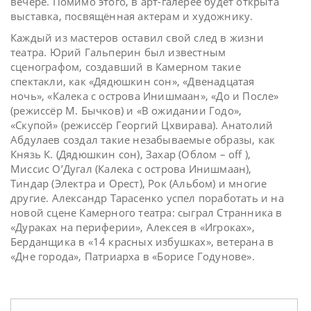
вечере. Помимо этого, в арт-галерее будет открыта
выставка, посвящённая актерам и художнику.
Каждый из мастеров оставил свой след в жизни
театра. Юрий Гальперин был известным
сценографом, создавший в Камерном такие
спектакли, как «Дядюшкин сон», «Двенадцатая
ночь», «Калека с острова Инишмаан», «До и После»
(режиссёр М. Бычков) и «В ожидании Годо»,
«Скупой» (режиссёр Георгий Цхвирава). Анатолий
Абдулаев создал такие незабываемые образы, как
Князь К. (Дядюшкин сон), Захар (Облом – off ),
Миссис О’Дугал (Калека с острова Инишмаан),
Тиндар (Электра и Орест), Рок (Альбом) и многие
другие. Александр Тарасенко успел поработать и на
новой сцене Камерного театра: сыграл Странника в
«Дураках на периферии», Алексея в «Игроках»,
Берданщика в «14 красных избушках», ветерана в
«Дне города», Патриарха в «Борисе Годунове».