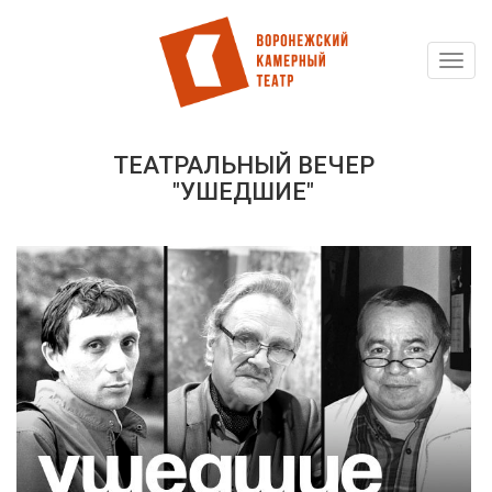
Toggl
Перейти
navig
к
основному
содержанию
ТЕАТРАЛЬНЫЙ ВЕЧЕР
"УШЕДШИЕ"