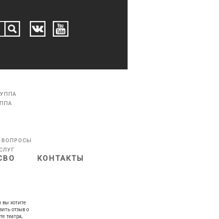
РУППА
УППА
 ВОПРОСЫ
СЛУГ
СВО
КОНТАКТЫ
 вы хотите
вить отзыв о
те театра,