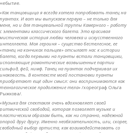
небытие.
«Как танцовщица я всегда хотела попробовать танец на
пуантах. И вот мы выпускаем первую – не только для
меня, но и для танцевальной труппы Камерного – работу
с элементами классического балета. Это красивая
мистическая история любви человека и искусственного
интеллекта. Моя героиня – существо бестелесное, ее
«танец на кончиках пальцев» отсылает нас к истории
балета, когда первыми на пуанты встали танцовщики,
исполняющие романтические возвышенные партии
сильфид, фей, нимф. Танец на пуантах подчеркивал их
инаковость. В контексте моей постановки пуанты
приобретают ещё один смысл: они воспринимаются как
технологическое продолжение тела»
/хореограф Ольга
Рыжкова/.
«Музыка для спектакля очень вдохновляет своей
ритмической свободой, которая позволяет музыке и
пластическим образам быть, как ни странно, надежной
опорой друг другу. Именно необязательность, или, скорее,
свободный выбор артиста, как взаимодействовать со