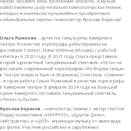
звуком, придаёт этой постановке лёгкость. В музыке
задействованы сразу несколько композиторских техник,
которые в контексте произведения приобретают
индивидуальные черты»
/композитор Ярослав Борисов/.
Ольга Рыжкова
– артистка танцтруппы Камерного
театра. В качестве хореографа дебютировала на
фестивале Context. Diana Vishneva (Москва) с работой
«Клетка» в 2020 году. В 2021 году Ольга представила
второй одноактный танцевальный спектакль «Лéта» на
фестивале современной хореографии «Re:Форма танца»
в Театре оперы и балета (Воронеж). Спектакль «Сияние»
– вторая работа Ольги Рыжковой в качестве хореографа
в Камерном театре. В феврале 2024 года на Большой
сцене Камерного поставила танцевальный спектакль
«Лёгкость бытия».
Ярослав Борисов
– композитор, пианист, автор текстов.
Лидер коллективов «HAPPY55», «Другое Дело»,
«Абстрактор» и «ЦЁЙ», играющих музыку от авангарда
до фолка. Участник российских и зарубежных