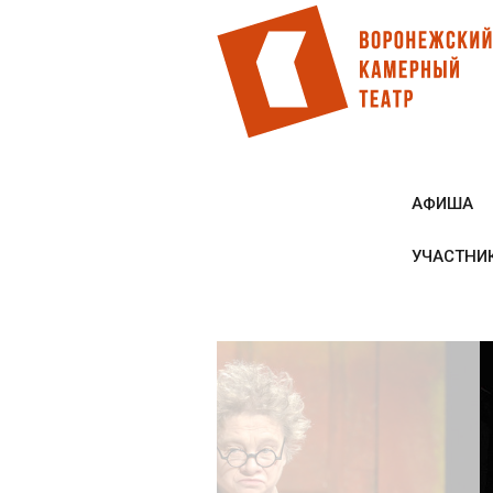
Перейти
к
основному
содержанию
АФИША
УЧАСТНИ