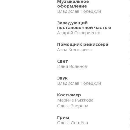
Музыкальное
оформление
Владислав Толецкий
Заведующий
постановочной частью
Андрей Оноприенко
Помощник режиссёра
Анна Колтырина
Свет
Илья Вольнов
Звук
Владислав Толецкий
Костюмер
Марина Рыжкова
Ольга Зверева
Грим
Ольга Лещёва