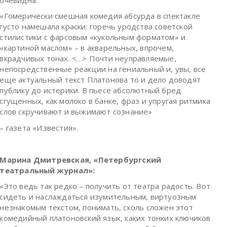
«Гомерически смешная комедия абсурда в спектакле
густо намешала краски: горечь уродства советской
стилистики с фарсовым «кукольным форматом» и
«картиной маслом» – в акварельных, впрочем,
вкрадчивых тонах. <…> Почти неуправляемые,
непосредственные реакции на гениальный и, увы, все
еще актуальный текст Платонова то и дело доводят
публику до истерики. В пьесе абсолютный бред
сгущенных, как молоко в банке, фраз и упругая ритмика
слов скручивают и выжимают сознание»
– газета «Известия».
Марина Дмитревская, «Петербургский
театральный журнал»:
«Это ведь так редко – получить от театра радость. Вот
сидеть и наслаждаться изумительным, виртуозным
незнакомым текстом, понимать, сколь сложен этот
комедийный платоновский язык, каких тонких ключиков