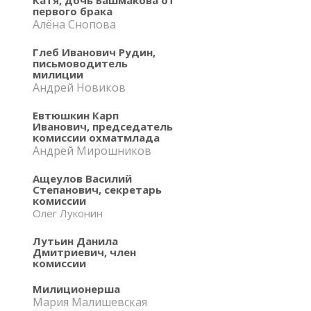
первого брака
Алёна Снопова
Глеб Иванович Рудин,
письмоводитель
милиции
Андрей Новиков
Евтюшкин Карп
Иванович, председатель
комиссии охматмлада
Андрей Мирошников
Ащеулов Василий
Степанович, секретарь
комиссии
Олег Луконин
Лутьин Данила
Дмитриевич, член
комиссии
Милиционерша
Мария Малишевская