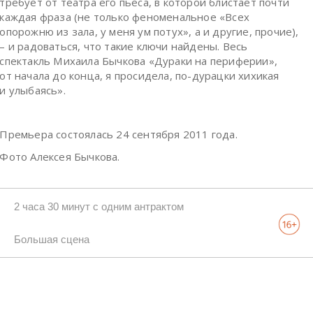
требует от театра его пьеса, в которой блистает почти
каждая фраза (не только феноменальное «Всех
опорожню из зала, у меня ум потух», а и другие, прочие),
– и радоваться, что такие ключи найдены. Весь
спектакль Михаила Бычкова «Дураки на периферии»,
от начала до конца, я просидела, по-дурацки хихикая
и улыбаясь».
Премьера состоялась 24 сентября 2011 года.
Фото Алексея Бычкова.
2 часа 30 минут с одним антрактом
Большая сцена