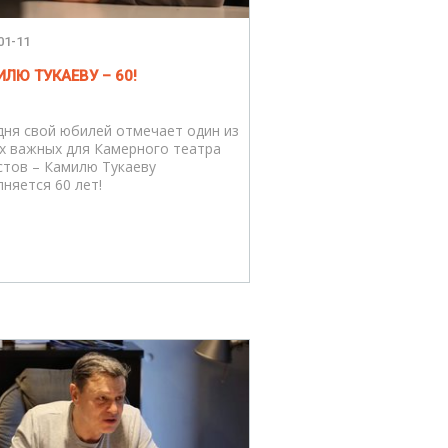
01-11
ЛЮ ТУКАЕВУ – 60!
дня свой юбилей отмечает один из
х важных для Камерного театра
стов – Камилю Тукаеву
лняется 60 лет!