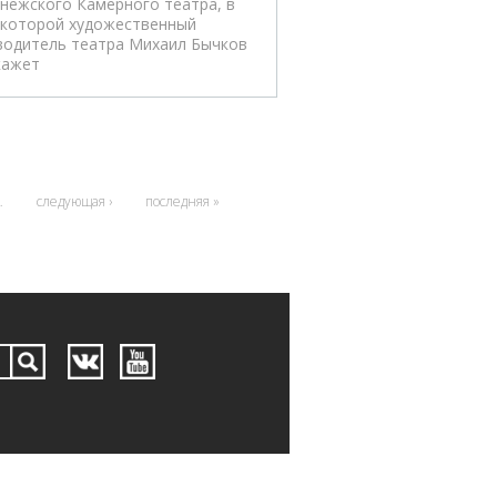
нежского Камерного театра, в
 которой художественный
водитель театра Михаил Бычков
кажет
…
следующая ›
последняя »