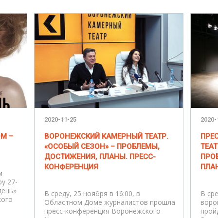
2020-11-25
2020-
М –
ВОРОНЕЖСКИЙ КАМЕРНЫЙ ТЕАТР.
ПРЕ
«ОСОБЫЙ СЕЗОН» – ПРОБЛЕМЫ,
ТЕАТ
ДОСТИЖЕНИЯ, ПЛАНЫ. ПРЕСС-
ПРО
КОНФЕРЕНЦИЯ
ПЛА
м
у 27-
день»
В среду, 25 ноября в 16:00, в
В сре
кого
Областном Доме журналистов прошла
воро
пресс-конференция Воронежского
прой