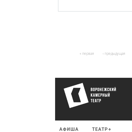
« первая
‹ предыдущая
АФИША
ТЕАТР+