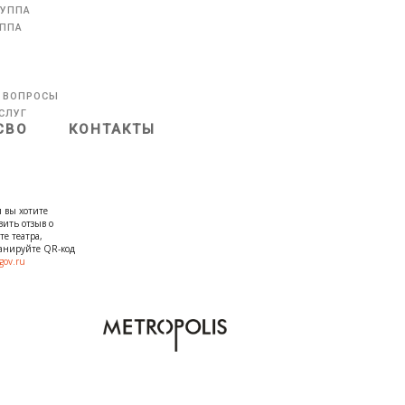
РУППА
УППА
 ВОПРОСЫ
СЛУГ
СВО
КОНТАКТЫ
 вы хотите
вить отзыв о
те театра,
канируйте QR-код
gov.ru