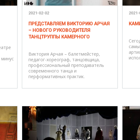
2021-02-02
2021-
ПРЕДСТАВЛЯЕМ ВИКТОРИЮ АРЧАЯ
КАМИ
– НОВОГО РУКОВОДИТЕЛЯ
ТАНЦТРУППЫ КАМЕРНОГО
Сего
самы
еатре
арти
Виктория Арчая – балетмейстер,
испо
 минус
педагог-хореограф, танцовщица,
профессиональный преподаватель
современного танца и
перформативных практик.