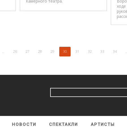
Камерного театра.
Воро
ходе
руко
расс
…
26
27
28
29
30
31
32
33
34
НОВОСТИ
СПЕКТАКЛИ
АРТИСТЫ