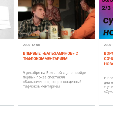
2020-12-08
2020-
ВПЕРВЫЕ: «БАЛЬЗАМИНОВ» С
ВОР
ТИФЛОКОММЕНТАРИЕМ!
СОЧ
НОВ
9 декабря на Большой сцене пройдет
первый показ спектакля
В по
«Бальзаминов», сопровожденный
дни 
тифлокомментарием.
сцен
«Сум