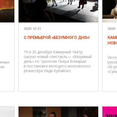
2020-12-21
2020-
С ПРЕМЬЕРОЙ «БЕЗУМНОГО ДНЯ»!
КАМ
НОВ
19 и 20 декабря Камерный театр
сыграл новый спектакль— «Безумный
Инте
день» по трилогии Пьера Бомарше
анных
руко
в постановке молодого московского
зни
об у
режиссера Нади Кубайлат.
«Сум