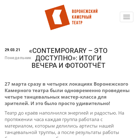
Toggl
Перейти
navig
к
основному
содержанию
«СONTEMPORARY – ЭТО
29.03.21
ДОСТУПНО»: ИТОГИ
Понедельник
ВЕЧЕРА И ФОТООТЧЁТ
27 марта сразу в четырех локациях Воронежского
Камерного театра были одновременно проведены
четыре танцевальных мастер-класса для
зрителей. И это было просто удивительно!
Театр до краёв наполнился энергией и радостью. На
протяжении часа каждая группа работала с
материалом, которым делились артисты нашей
танцевальной труппы, а после результаты работы