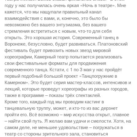
году у нас получилась очень яркая «Ночь в театре». Мне
кажется, что мы нащупали правильный канал
взаимодействия с вами, и, конечно, это было бы
невозможно без вашего энтузиазма, без вашего
стремления встретиться с новым, что-то для себя
открыть. Это хорошая история. Современный танец в
Воронеже, безусловно, будет развиваться. Платоновский
фестиваль будет привозить новых звезд мировой
хореографии, Камерный театр попытается реализовать
свои фестивальные форматы для продвижения
современного танца. Кстати, с 1 по 3 мая у нас пройдёт
первый подобный большой проект «Танцпогружние в
Камерном». Это будет серия мастер-классов, интенсивов и
лекций, которые проведут хореографы из разных городов,
также в программе – показы трёх спектаклей.
Кроме того, каждый год мы проводим кастинг в
танцевальную труппу, может, и кто-то из вас дерзнет
пройти его. Всё возможно – мир искусства открыт, главное
– найти свой путь. Я желаю вам удачи и смелости. Хотя, на
самом деле, не меньшее удовольствие – погружаться в
театр со стороны зрительного зала, становиться