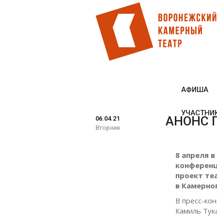
Перейти
к
основному
содержанию
АФИША
УЧАСТНИ
АНОНС 
06.04.21
Вторник
8 апреля 
конференц
проект те
в Камерном
В пресс-ко
Камиль Тук