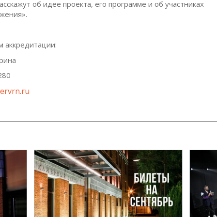
сскажут об идее проекта, его программе и об участниках
жения».
м аккредитации:
рина
280
ervrn.ru