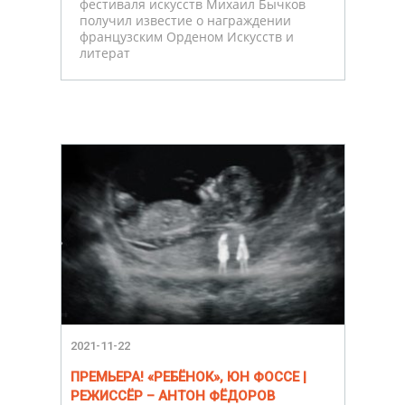
фестиваля искусств Михаил Бычков
получил известие о награждении
французским Орденом Искусств и
литерат
2021-11-22
ПРЕМЬЕРА! «РЕБЁНОК», ЮН ФОССЕ |
РЕЖИССЁР – АНТОН ФЁДОРОВ