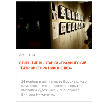
2021-11-24
ОТКРЫТИЕ ВЫСТАВКИ «ГРАФИЧЕСКИЙ
ТЕАТР ВИКТОРА НИКОНЕНКО»
24 ноября в арт-галерее Воронежского
Камерного театра прошло открытие
выставки художника и сценографа
Виктора Никоненко.