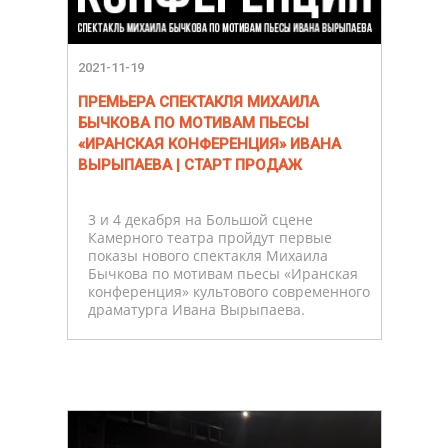
2021-11-19
ПРЕМЬЕРА СПЕКТАКЛЯ МИХАИЛА
БЫЧКОВА ПО МОТИВАМ ПЬЕСЫ
«ИРАНСКАЯ КОНФЕРЕНЦИЯ» ИВАНА
ВЫРЫПАЕВА | СТАРТ ПРОДАЖ
3 и 4 декабря на Большой сцене
Камерного театра пройдут первые
показы нового спектакля Михаила
Бычкова по мотивам пьесы «Иранская
конференция» культового современного
драматурга Ивана Вырыпаева.