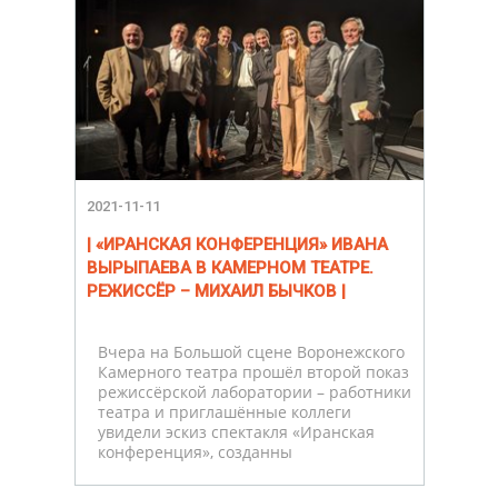
2021-11-11
| «ИРАНСКАЯ КОНФЕРЕНЦИЯ» ИВАНА
ВЫРЫПАЕВА В КАМЕРНОМ ТЕАТРЕ.
РЕЖИССЁР – МИХАИЛ БЫЧКОВ |
Вчера на Большой сцене Воронежского
Камерного театра прошёл второй показ
режиссёрской лаборатории ­– работники
театра и приглашённые коллеги
увидели эскиз спектакля «Иранская
конференция», созданны