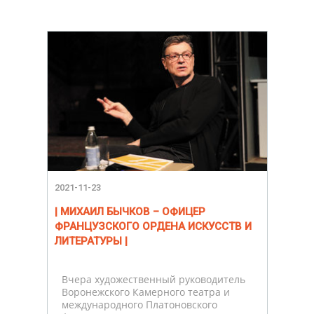
2021-11-23
| МИХАИЛ БЫЧКОВ – ОФИЦЕР
ФРАНЦУЗСКОГО ОРДЕНА ИСКУССТВ И
ЛИТЕРАТУРЫ |
Вчера художественный руководитель
Воронежского Камерного театра и
международного Платоновского