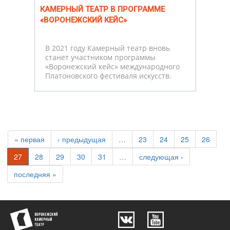
КАМЕРНЫЙ ТЕАТР В ПРОГРАММЕ
«ВОРОНЕЖСКИЙ КЕЙС»
В 2021 году Камерный театр вновь
станет участником программы
«Воронежский кейс» международного
Платоновского фестиваля искусств.
« первая
‹ предыдущая
…
23
24
25
26
27
28
29
30
31
…
следующая ›
последняя »