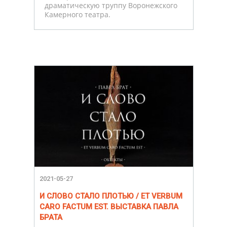
драматическую труппу Воронежского
Камерного театра.
2021-05-27
И СЛОВО СТАЛО ПЛОТЬЮ / ET VERBUM
CARO FACTUM EST. ВЫСТАВКА ПАВЛА
БРАТА