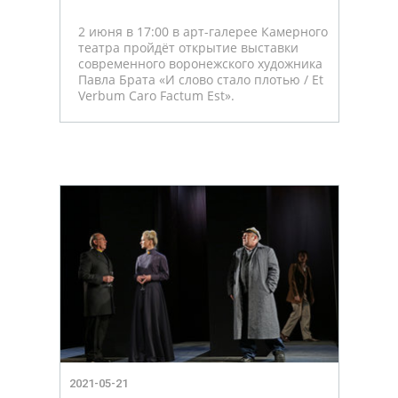
2 июня в 17:00 в арт-галерее Камерного
театра пройдёт открытие выставки
современного воронежского художника
Павла Брата «И слово стало плотью / Et
Verbum Caro Factum Est».
2021-05-21