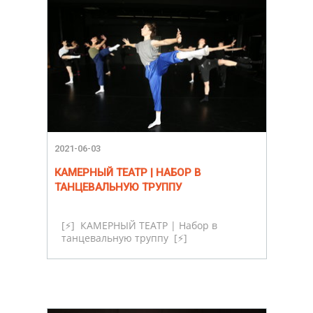
2021-06-03
КАМЕРНЫЙ ТЕАТР | НАБОР В
ТАНЦЕВАЛЬНУЮ ТРУППУ
[⚡] КАМЕРНЫЙ ТЕАТР | Набор в
танцевальную труппу [⚡]