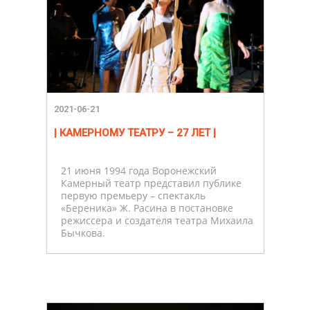
2021-06-21
| КАМЕРНОМУ ТЕАТРУ – 27 ЛЕТ |
21 июня 1994 года Воронежский
Камерный театр представил публике
первую премьеру – спектакль
«Береника» Ж. Расина в постановке
режиссера и создателя театра Михаила
Бычкова.