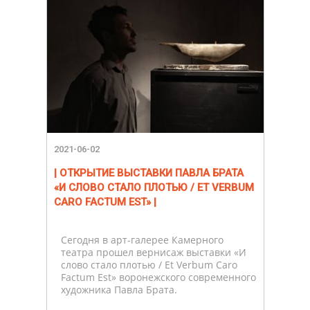
2021-06-02
| ОТКРЫТИЕ ВЫСТАВКИ ПАВЛА БРАТА
«И СЛОВО СТАЛО ПЛОТЬЮ / ET VERBUM
CARO FACTUM EST» |
Сегодня в арт-галерее Камерного
театра прошел вернисаж выставки «И
слово стало плотью / Et Verbum Caro
Factum Est» воронежского современного
художника Павла Брата.