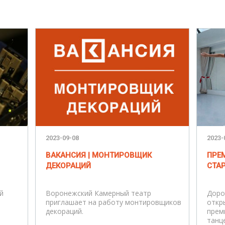
2023-09-08
2023-
ВАКАНСИЯ | МОНТИРОВЩИК
ПРЕ
ДЕКОРАЦИЙ
СТА
й
Воронежский Камерный театр
Доро
приглашает на работу монтировщиков
откр
,
декораций.
прем
танц