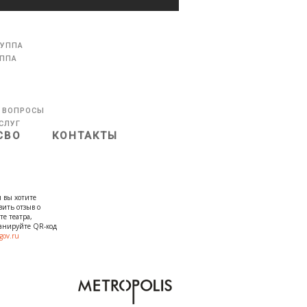
РУППА
УППА
 ВОПРОСЫ
СЛУГ
СВО
КОНТАКТЫ
 вы хотите
вить отзыв о
те театра,
канируйте QR-код
gov.ru