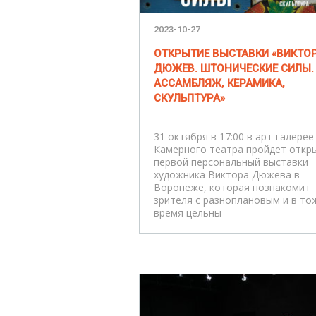
2023-10-27
ОТКРЫТИЕ ВЫСТАВКИ «ВИКТО
ДЮЖЕВ. ШТОНИЧЕСКИЕ СИЛЫ.
АССАМБЛЯЖ, КЕРАМИКА,
СКУЛЬПТУРА»
31 октября в 17:00 в арт-галерее
Камерного театра пройдет откр
первой персональный выставки
художника Виктора Дюжева в
Воронеже, которая познакомит
зрителя с разноплановым и в то
время цельны