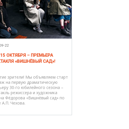
09-22
 15 ОКТЯБРЯ – ПРЕМЬЕРА
КТАКЛЯ «ВИШНЁВЫЙ САД»!
гие зрители! Мы объявляем старт
аж на первую драматическую
ьеру 30-го юбилейного сезона –
такль режиссера и художника
на Фёдорова «Вишнёвый сад» по
 А.П. Чехова.