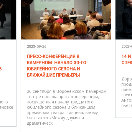
2023-09-26
2023-
ПРЕСС-КОНФЕРЕНЦИЯ В
14 И
КАМЕРНОМ: НАЧАЛО 30-ГО
СПЕ
В
ЮБИЛЕЙНОГО СЕЗОНА И
БЛИЖАЙШИЕ ПРЕМЬЕРЫ
Доро
прод
прем
26 сентября в Воронежском Камерном
спек
а
театре прошла пресс-конференция,
Анто
ного
посвящённая началу тридцатого
пьесе
ановке
юбилейного сезона и ближайшим
е
премьерам театра: танцевальному
спектаклю «Между двумя» и
драматическ