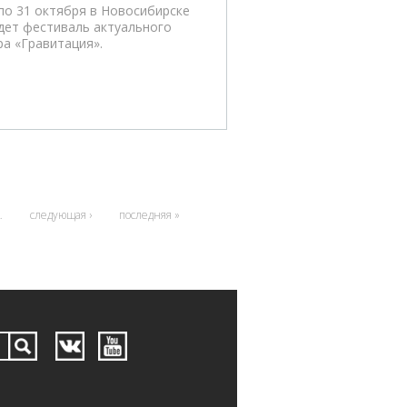
 по 31 октября в Новосибирске
дет фестиваль актуального
ра «Гравитация».
…
следующая ›
последняя »