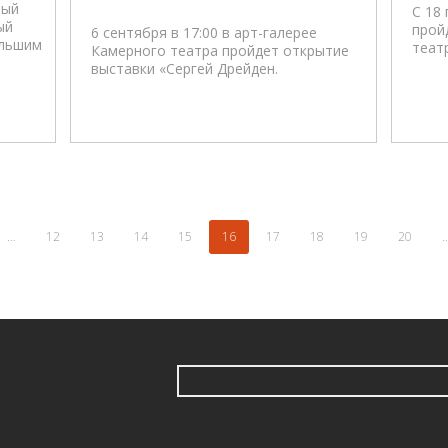
ный
С 18
ый
прой
6 сентября в 17:00 в арт-галерее
ольшим
теат
Камерного театра пройдет открытие
выставки «Сергей Дрейден.
…
12
13
14
15
16
17
18
19
20