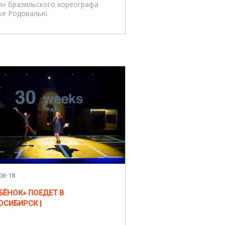
я» бразильского хореографа
ке Родовалью.
08-18
ЕБЁНОК» ПОЕДЕТ В
ОСИБИРСК |