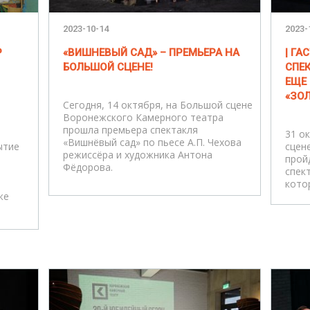
2023-10-14
2023-
Р
«ВИШНЕВЫЙ САД» – ПРЕМЬЕРА НА
| Г
БОЛЬШОЙ СЦЕНЕ!
СПЕК
ЕЩЕ 
«ЗОЛ
Сегодня, 14 октября, на Большой сцене
Воронежского Камерного театра
прошла премьера спектакля
31 о
«Вишнёвый сад» по пьесе А.П. Чехова
ытие
сцен
режиссёра и художника Антона
прой
Фёдорова.
спек
кото
же