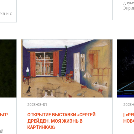
двум
Энри
ка и с
2023-08-31
2023-
ЫТ!
ОТКРЫТИЕ ВЫСТАВКИ «СЕРГЕЙ
| «Р
ДРЕЙДЕН. МОЯ ЖИЗНЬ В
НОВ
КАРТИНКАХ»
ий