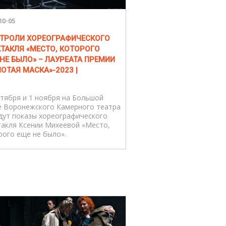
10-05
АСТРОЛИ ХОРЕОГРАФИЧЕСКОГО
ТАКЛЯ «МЕСТО, КОТОРОГО
НЕ БЫЛО» – ЛАУРЕАТА ПРЕМИИ
ОТАЯ МАСКА»-2023 |
ктября и 1 ноября на Большой
е Воронежского Камерного театра
дут показы хореографического
такля Ксении Михеевой «Место,
рого еще не было».