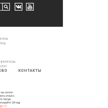
РУППА
УППА
 ВОПРОСЫ
СЛУГ
СВО
КОНТАКТЫ
 вы хотите
вить отзыв о
те театра,
канируйте QR-код
gov.ru