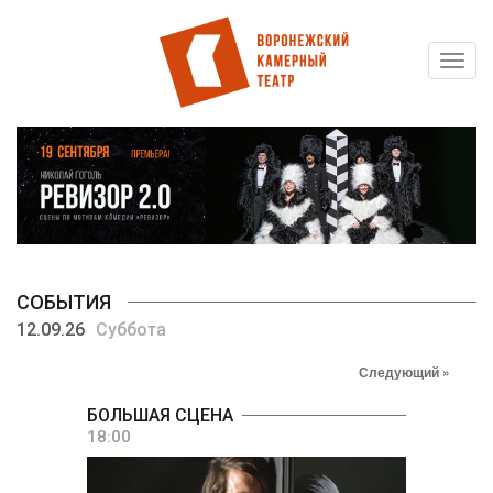
Toggl
Перейти
navig
к
основному
содержанию
СОБЫТИЯ
12.09.26
Суббота
Следующий »
БОЛЬШАЯ СЦЕНА
18:00