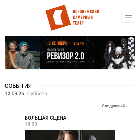
Toggl
Перейти
navig
к
основному
содержанию
СОБЫТИЯ
12.09.26
Суббота
Следующий »
БОЛЬШАЯ СЦЕНА
18:00