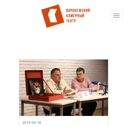
Toggl
Перейти
navig
к
основному
содержанию
2019-04-18