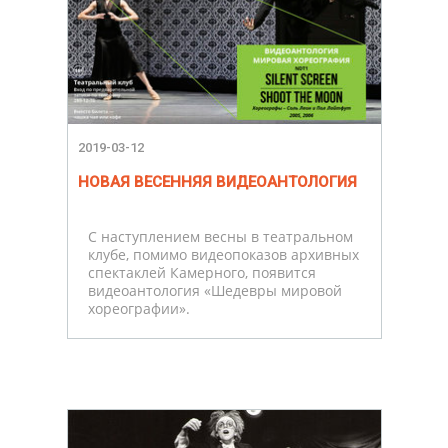
2019-03-12
НОВАЯ ВЕСЕННЯЯ ВИДЕОАНТОЛОГИЯ
С наступлением весны в театральном
клубе, помимо видеопоказов архивных
спектаклей Камерного, появится
видеоантология «Шедевры мировой
хореографии».