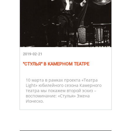
2019-02-21
"СТУЛЬЯ" В КАМЕРНОМ ТЕАТРЕ
10 марта в рамках проекта «Театра
Light» юбилейного сезона Камерного
театра мы покажем второй эскиз –
воспоминание: «Стулья» Эжена
Ионеско.