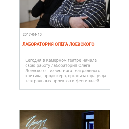
2017-04-10
ЛАБОРАТОРИЯ ОЛЕГА ЛОЕВСКОГО
Сегодня в Камерном театре начала
свою работу лаборатория Олега
Лоевского – известного театрального
критика, продюсера, организатора ряда
театральных проектов и фестивалей.