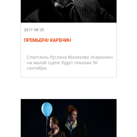
2017-08-25
ПРЕМЬЕРА! КАРЕНИН
Спектакль Руслана Маликова «Каренин»
на малой сцене будет показан 30
сентября.