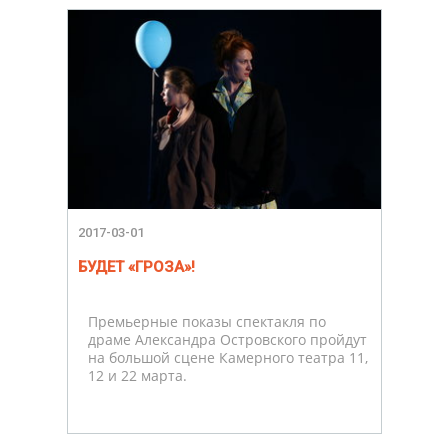
2017-03-01
БУДЕТ «ГРОЗА»!
Премьерные показы спектакля по
драме Александра Островского пройдут
на большой сцене Камерного театра 11,
12 и 22 марта.