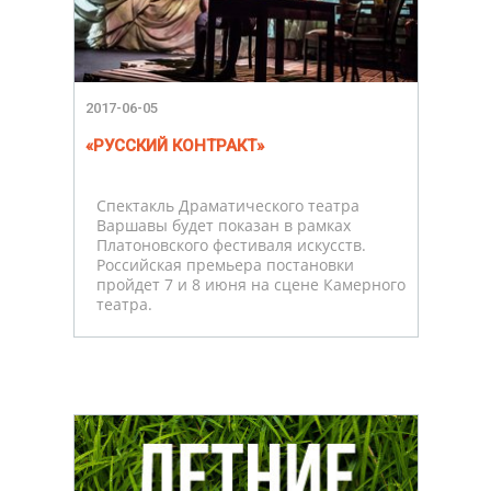
2017-06-05
«РУССКИЙ КОНТРАКТ»
Спектакль Драматического театра
Варшавы будет показан в рамках
Платоновского фестиваля искусств.
Российская премьера постановки
пройдет 7 и 8 июня на сцене Камерного
театра.