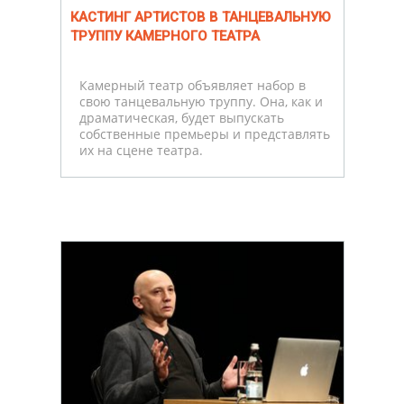
КАСТИНГ АРТИСТОВ В ТАНЦЕВАЛЬНУЮ
ТРУППУ КАМЕРНОГО ТЕАТРА
Камерный театр объявляет набор в
свою танцевальную труппу. Она, как и
драматическая, будет выпускать
собственные премьеры и представлять
их на сцене театра.