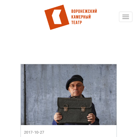
Toggl
Перейти
navig
к
основному
содержанию
2017-10-27