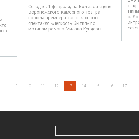
откр
Сегодня, 1 февраля, на Большой сцене
Нины
Воронежского Камерного театра
рабо
прошла премьера танцевального
м
интр
спектакля «Лёгкость бытия» по
кта
сезон
мотивам романа Милана Кундеры.
ого»
…
9
10
11
12
13
14
15
16
17
…