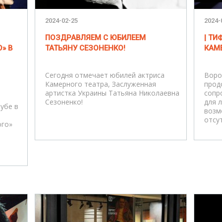
2024-02-25
2024-
ПОЗДРАВЛЯЕМ С ЮБИЛЕЕМ
| Т
» В
ТАТЬЯНУ СЕЗОНЕНКО!
КАМЕ
Сегодня отмечает юбилей актриса
Воро
Камерного театра, Заслуженная
прод
артистка Украины Татьяна Николаевна
сопр
Сезоненко!
для 
лубе в
возм
отсу
ого»