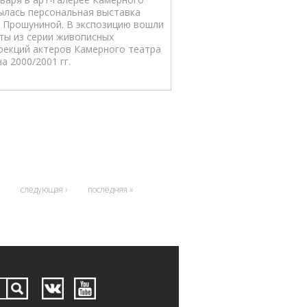
ылась персональная выставка
 Прошуниной. В экспозицию вошли
ты из серии живописных
оекций актеров Камерного театра
а 2000/2001 гг.
следующая ›
последняя »