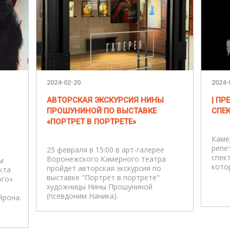
2024-02-20
2024-
АВТОРСКАЯ ЭКСКУРСИЯ НИНЫ
| П
ПРОШУНИНОЙ ПО ВЫСТАВКЕ
СПЕК
«ПОРТРЕТ В ПОРТРЕТЕ»
Каме
репе
25 февраля в 15:00 в арт-галерее
спек
Воронежского Камерного театра
м
кото
пройдет авторская экскурсия по
кта
выставке "Портрет в портрете"
ого»
художницы Нины Прошуниной
(псевдоним Наника).
йрона.