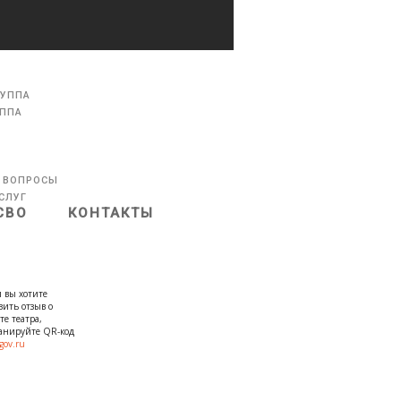
РУППА
УППА
 ВОПРОСЫ
СЛУГ
СВО
КОНТАКТЫ
 вы хотите
вить отзыв о
те театра,
канируйте QR-код
gov.ru