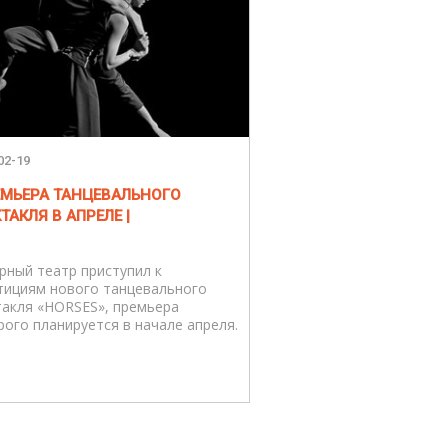
02-19
РЕМЬЕРА ТАНЦЕВАЛЬНОГО
ТАКЛЯ В АПРЕЛЕ |
рный театр приступил к
тициям нового танцевального
такля «HORSES», премьера
рого планируется в начале апреля.