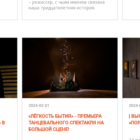
– режиссер, с чьим именем связана
наша тридцатилетняя история.
2024-02-01
2024-
«ЛЁГКОСТЬ БЫТИЯ» - ПРЕМЬЕРА
| В
 В
ТАНЦЕВАЛЬНОГО СПЕКТАКЛЯ НА
«ПОР
БОЛЬШОЙ СЦЕНЕ!
24 я