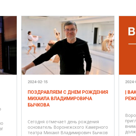
2024-02-15
2024-
ПОЗДРАВЛЯЕМ С ДНЕМ РОЖДЕНИЯ
| В
МИХАИЛА ВЛАДИМИРОВИЧА
РЕЖИ
БЫЧКОВА
о
Воро
приг
Сегодня отмечает день рождения
мо
вним
основатель Воронежского Камерного
а!
долж
театра Михаил Владимирович Бычков