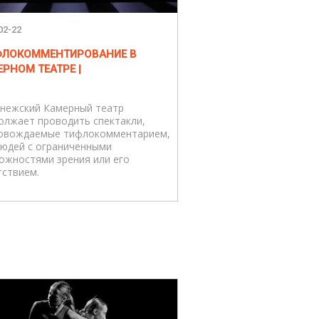
02-22
ИФЛОКОММЕНТИРОВАНИЕ В
РНОМ ТЕАТРЕ |
нежский Камерный театр
олжает проводить спектакли,
овождаемые тифлокомментарием,
людей с ограниченными
ожностями зрения или его
тствием.