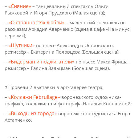
«Сияние»
–
– танцевальный спектакль Ольги
Рыжковой и Игоря Прудского (Малая сцена);
«О странностях любви»
–
– маленький спектакль по
рассказам Аркадия Аверченко (сцена в кафе «На минус
первом»);
«Шутники»
–
по пьесе Александра Островского,
режиссёр – Екатерина Половцева (Большая сцена);
«Бидерман и поджигатели»
–
по пьесе Макса Фриша,
режиссёр – Галина Зальцман (Большая сцена).
◽️ Провели 2 выставки в арт-галерее театра:
«Коллажи Februllage»
–
воронежского художника-
графика, коллажиста и фотографа Натальи Коньшиной;
«Выходы из города»
–
воронежского художника Егора
Астапченко.