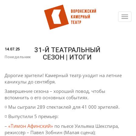
Toggl
Перейти
navig
к
основному
содержанию
31-Й ТЕАТРАЛЬНЫЙ
14.07.25
СЕЗОН | ИТОГИ
Понедельник
Дорогие зрители! Камерный театр уходит на летние
каникулы до сентября.
Завершение сезона – хороший повод, чтобы
вспомнить о его основных событиях.
◽️ Мы сыграли 289 спектаклей для 41 000 зрителей.
◽️ Выпустили 5 премьер:
«Тимон Афинский»
–
по пьесе Уильяма Шекспира,
режиссёр – Павел Зобнин (Малая сцена);