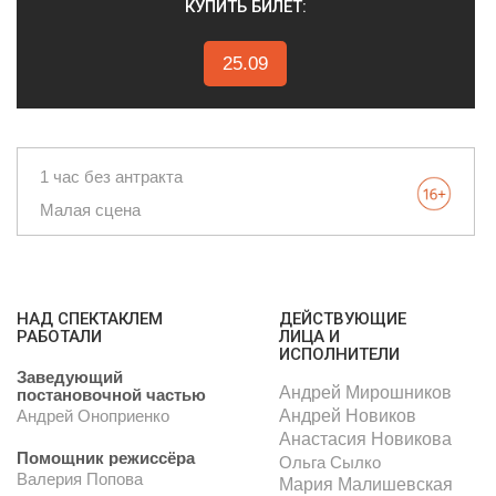
КУПИТЬ БИЛЕТ:
25.09
1 час без антракта
Малая сцена
НАД СПЕКТАКЛЕМ
ДЕЙСТВУЮЩИЕ
РАБОТАЛИ
ЛИЦА И
ИСПОЛНИТЕЛИ
Заведующий
Андрей Мирошников
постановочной частью
Андрей Новиков
Андрей Оноприенко
Анастасия Новикова
Помощник режиссёра
Ольга Сылко
Валерия Попова
Мария Малишевская