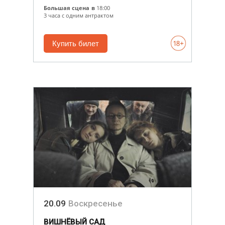
Большая сцена
в
18:00
3 часа с одним антрактом
Купить билет
20.09
Воскресенье
ВИШНЁВЫЙ САД