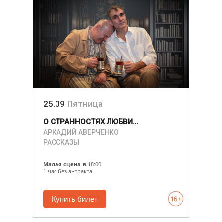
25.09
Пятница
О СТРАННОСТЯХ ЛЮБВИ…
АРКАДИЙ АВЕРЧЕНКО
РАССКАЗЫ
Малая сцена
в
18:00
1 час без антракта
Купить билет