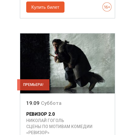
Купить билет
ПРЕМЬЕРА!
19.09
Суббота
РЕВИЗОР 2.0
НИКОЛАЙ ГОГОЛЬ
СЦЕНЫ ПО МОТИВАМ КОМЕДИИ
«РЕВИЗОР»