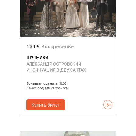
13.09
Воскресенье
ШУТНИКИ
АЛЕКСАНДР ОСТРОВСКИЙ
ИНСИНУАЦИЯ В ДВУХ АКТАХ
Большая сцена
в
18:00
3 часа с одним антрактом
Купить билет