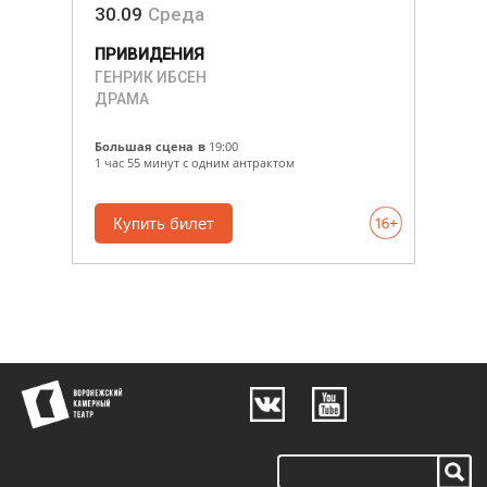
30.09
Среда
ПРИВИДЕНИЯ
ГЕНРИК ИБСЕН
ДРАМА
Большая сцена
в
19:00
1 час 55 минут с одним антрактом
Купить билет