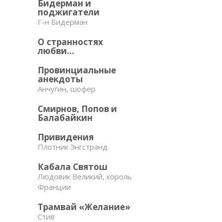
Бидерман и
поджигатели
Г-н Бидерман
О странностях
любви…
Провинциальные
анекдоты
Анчугин, шофер
Смирнов, Попов и
Балабайкин
Привидения
Плотник Энгстранд
Кабала Святош
Людовик Великий, король
Франции
Трамвай «Желание»
Стив