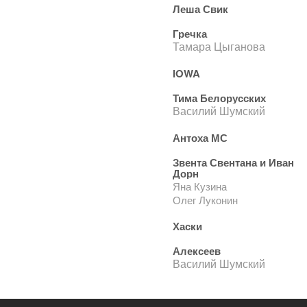
Леша Свик
Гречка
Тамара Цыганова
IOWA
Тима Белорусских
Василий Шумский
Антоха МС
Звента Свентана и Иван
Дорн
Яна Кузина
Олег Луконин
Хаски
Алексеев
Василий Шумский