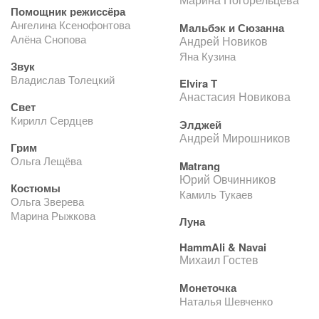
Помощник режиссёра
Ангелина Ксенофонтова
Мальбэк и Сюзанна
Алёна Снопова
Андрей Новиков
Яна Кузина
Звук
Владислав Толецкий
Elvira T
Анастасия Новикова
Свет
Кирилл Сердцев
Элджей
Андрей Мирошников
Грим
Ольга Лещёва
Matrang
Юрий Овчинников
Костюмы
Камиль Тукаев
Ольга Зверева
Марина Рыжкова
Луна
HammAli & Navai
Михаил Гостев
Монеточка
Наталья Шевченко