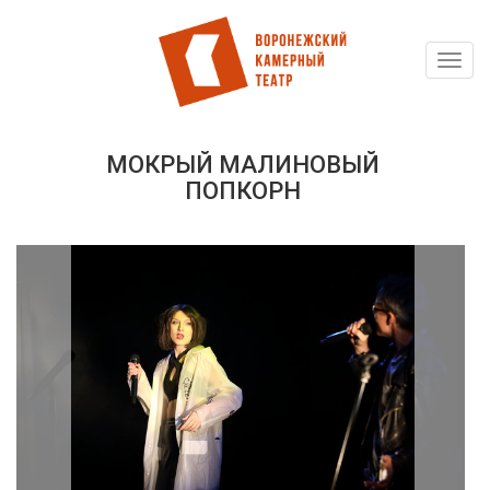
Toggl
Перейти
navig
к
основному
содержанию
МОКРЫЙ МАЛИНОВЫЙ
ПОПКОРН