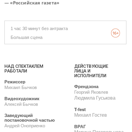
— «Российская газета»
1 час 30 минут без антракта
Большая сцена
НАД СПЕКТАКЛЕМ
ДЕЙСТВУЮЩИЕ
РАБОТАЛИ
ЛИЦА И
ИСПОЛНИТЕЛИ
Режиссер
Френдзона
Михаил Бычков
Георгий Яковлев
Людмила Гуськова
Видеохудожник
Алексей Бычков
T-fest
Михаил Гостев
Заведующий
постановочной частью
Андрей Оноприенко
ВРАГ
Марина Погорельцева