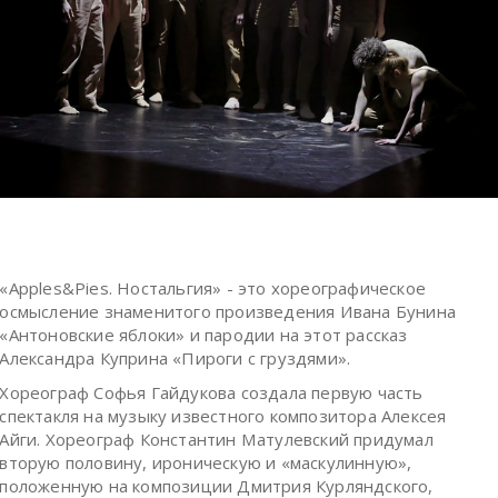
«Apples&Pies. Ностальгия» - это хореографическое
осмысление знаменитого произведения Ивана Бунина
«Антоновские яблоки» и пародии на этот рассказ
Александра Куприна «Пироги с груздями».
Хореограф Софья Гайдукова создала первую часть
спектакля на музыку известного композитора Алексея
Айги. Хореограф Константин Матулевский придумал
вторую половину, ироническую и «маскулинную»,
положенную на композиции Дмитрия Курляндского,