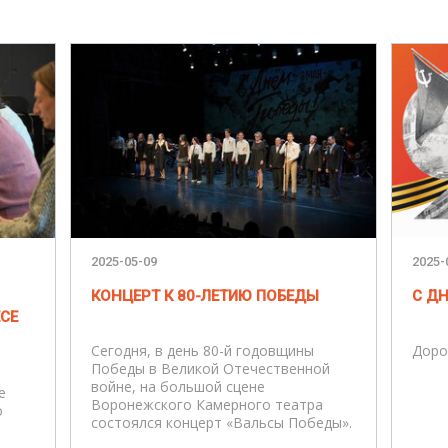
2025-05-09
2025-
КОНЦЕРТ К 80-ЛЕТИЮ ПОБЕДЫ
С Д
ЕСЕ
Сегодня, в день 80-й годовщины
Доро
Победы в Великой Отечественной
войне, на большой сцене
е
Воронежского Камерного театра
о
состоялся концерт «Вальсы Победы».