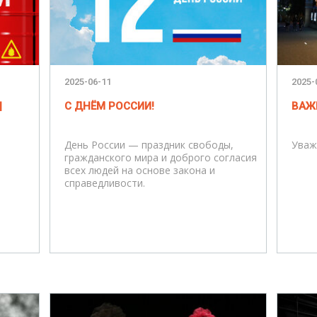
2025-06-11
2025-
|
С ДНЁМ РОССИИ!
ВАЖ
День России — праздник свободы,
Уваж
гражданского мира и доброго согласия
всех людей на основе закона и
справедливости.