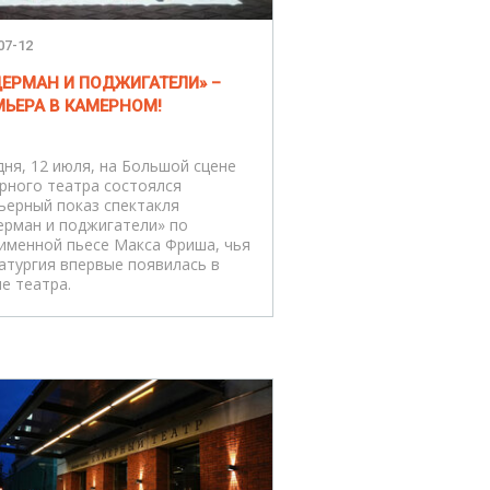
07-12
ДЕРМАН И ПОДЖИГАТЕЛИ» –
МЬЕРА В КАМЕРНОМ!
дня, 12 июля, на Большой сцене
рного театра состоялся
ьерный показ спектакля
ерман и поджигатели» по
именной пьесе Макса Фриша, чья
атургия впервые появилась в
е театра.