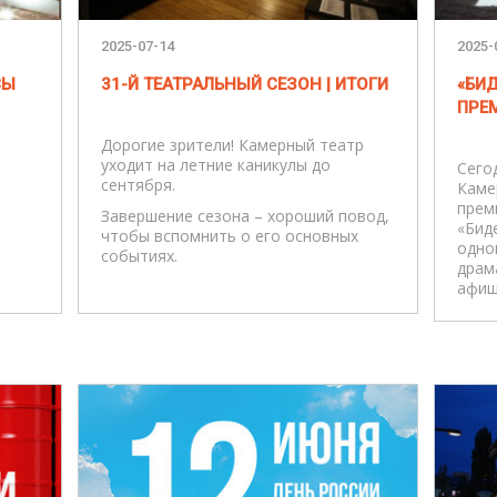
2025-07-14
2025-
СЫ
31-Й ТЕАТРАЛЬНЫЙ СЕЗОН | ИТОГИ
«БИ
ПРЕ
Дорогие зрители! Камерный театр
уходит на летние каникулы до
Сего
сентября.
Каме
прем
Завершение сезона – хороший повод,
«Бид
чтобы вспомнить о его основных
одно
событиях.
драм
афиш