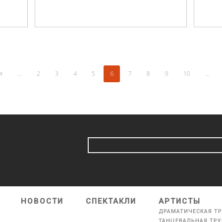
я
…
2
3
4
5
6
7
8
9
10
…
НОВОСТИ
СПЕКТАКЛИ
АРТИСТЫ
ДРАМАТИЧЕСКАЯ Т
ТАНЦЕВАЛЬНАЯ ТР