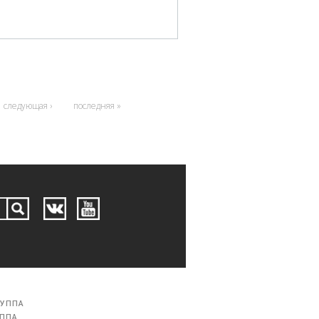
следующая ›
последняя »
РУППА
УППА