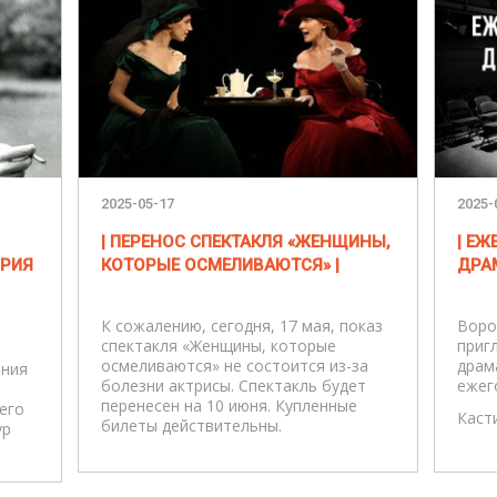
2025-05-17
2025-
| ПЕРЕНОС СПЕКТАКЛЯ «ЖЕНЩИНЫ,
| Е
ЮРИЯ
КОТОРЫЕ ОСМЕЛИВАЮТСЯ» |
ДРА
К сожалению, сегодня, 17 мая, показ
Воро
спектакля «Женщины, которые
приг
осмеливаются» не состоится из-за
драм
ения
болезни актрисы. Спектакль будет
ежег
перенесен на 10 июня. Купленные
его
Каст
билеты действительны.
ур