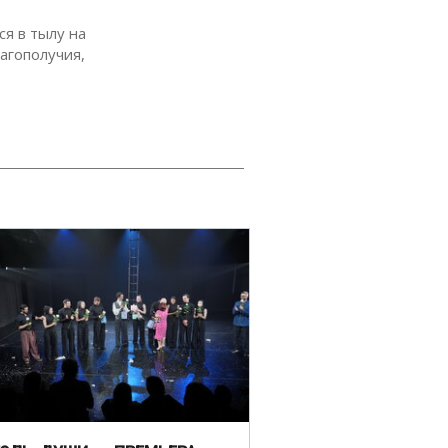
я в тылу на
агополучия,