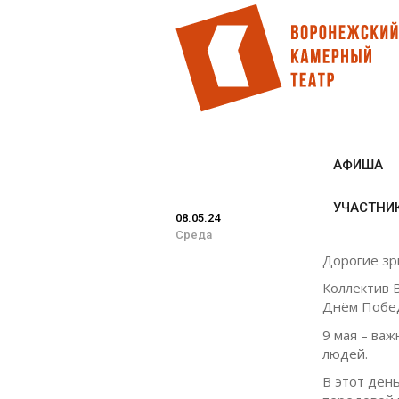
Перейти
к
основному
содержанию
АФИША
УЧАСТНИ
08.05.24
Среда
Дорогие зр
Коллектив 
Днём Побе
9 мая – важ
людей.
В этот ден