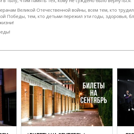
 в тылу, чтим память тех, кому не суждено было вернуться.
еранам Великой Отечественной войны, всем тем, кто трудилс
кой Победы, тем, кто детьми пережил эти годы, здоровья, бл
жизни!
еды!