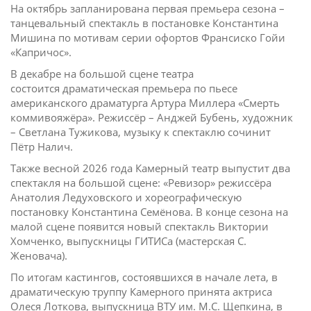
На октябрь запланирована первая премьера сезона –
танцевальный спектакль в постановке Константина
Мишина по мотивам серии офортов Франсиско Гойи
«Капричос».
В декабре на большой сцене театра
состоится драматическая премьера по пьесе
американского драматурга Артура Миллера «Смерть
коммивояжёра». Режиссёр – Анджей Бубень, художник
– Светлана Тужикова, музыку к спектаклю сочинит
Пётр Налич.
Также весной 2026 года Камерный театр выпустит два
спектакля на большой сцене: «Ревизор» режиссёра
Анатолия Ледуховского и хореографическую
постановку Константина Семёнова. В конце сезона на
малой сцене появится новый спектакль Виктории
Хомченко, выпускницы ГИТИСа (мастерская С.
Женовача).
По итогам кастингов, состоявшихся в начале лета, в
драматическую труппу Камерного принята актриса
Олеся Лоткова, выпускница ВТУ им. М.С. Щепкина, в