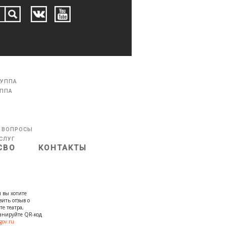
РУППА
УППА
 ВОПРОСЫ
СЛУГ
СВО
КОНТАКТЫ
 вы хотите
вить отзыв о
те театра,
канируйте QR-код
gov.ru