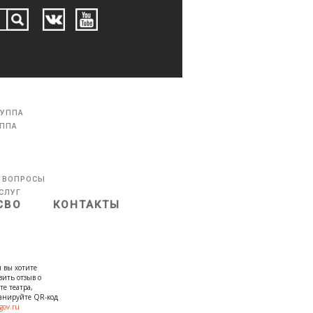
РУППА
УППА
 ВОПРОСЫ
СЛУГ
СВО
КОНТАКТЫ
 вы хотите
вить отзыв о
те театра,
канируйте QR-код
gov.ru