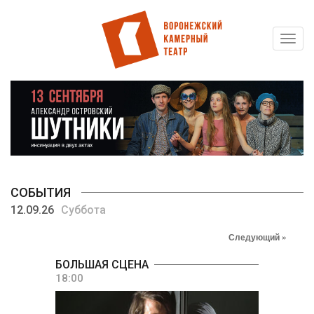
Toggl
Перейти
navig
к
основному
содержанию
СОБЫТИЯ
12.09.26
Суббота
Следующий »
БОЛЬШАЯ СЦЕНА
18:00