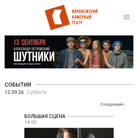
Toggl
Перейти
navig
к
основному
содержанию
СОБЫТИЯ
12.09.26
Суббота
Следующий »
БОЛЬШАЯ СЦЕНА
18:00