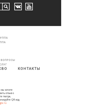
РУППА
УППА
 ВОПРОСЫ
СЛУГ
СВО
КОНТАКТЫ
 вы хотите
вить отзыв о
те театра,
канируйте QR-код
gov.ru