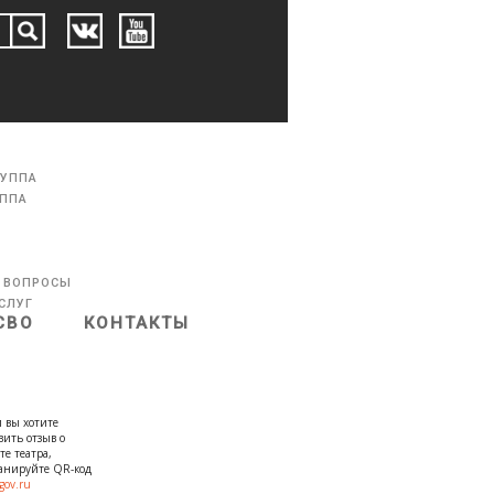
РУППА
УППА
 ВОПРОСЫ
СЛУГ
СВО
КОНТАКТЫ
 вы хотите
вить отзыв о
те театра,
канируйте QR-код
gov.ru