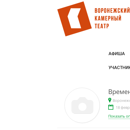
Перейти
к
основному
содержанию
АФИША
УЧАСТНИ