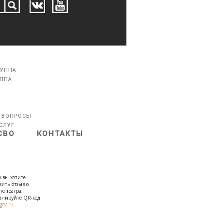
РУППА
УППА
 ВОПРОСЫ
СЛУГ
СВО
КОНТАКТЫ
 вы хотите
вить отзыв о
те театра,
канируйте QR-код
gov.ru