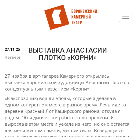
Toggl
Перейти
navig
к
основному
содержанию
ВЫСТАВКА АНАСТАСИИ
27.11.25
ПЛОТКО «КОРНИ»
Четверг
27 ноября в арт-галерее Камерного открылась
выставка воронежской художницы Анастасии Плотко с
концептуальным названием «Корни».
«В экспозицию вошли этюды, которые я делала в
одном конкретном месте в разное время. Речь идет о
деревне Красный Лог Каширского района, откуда я
родом. Объединяет эти работы тема времени. Я
выросла в этом месте и уехала из него, но оно остается
для меня местом памяти, местом силы. Возвращаясь
туда, я замечаю изменения не только в пространстве и