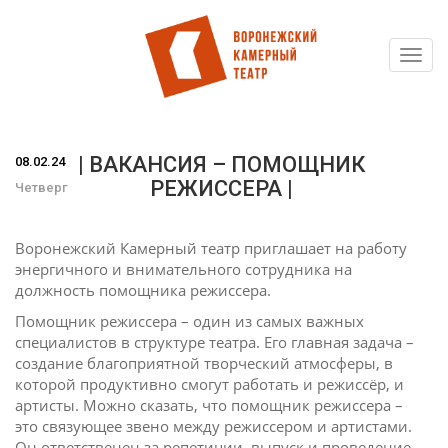
Toggl
Перейти
navig
к
основному
содержанию
| ВАКАНСИЯ – ПОМОЩНИК
08.02.24
РЕЖИССЕРА |
Четверг
Воронежский Камерный театр приглашает на работу
энергичного и внимательного сотрудника на
должность помощника режиссера.
Помощник режиссера – один из самых важных
специалистов в структуре театра. Его главная задача –
создание благоприятной творческий атмосферы, в
которой продуктивно смогут работать и режиссёр, и
артисты. Можно сказать, что помощник режиссера –
это связующее звено между режиссером и артистами.
Он ответственен за репетиции, выпуск и проведение