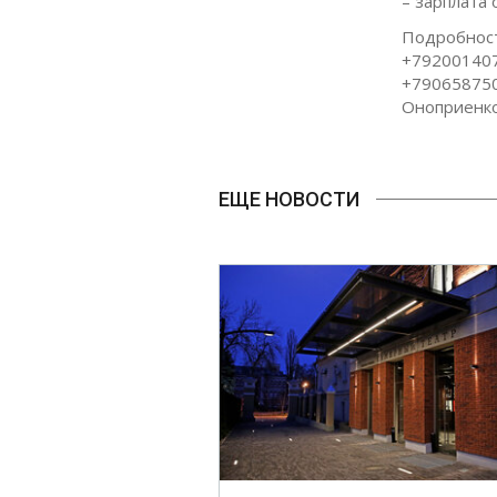
– зарплата 
Подробност
+792001407
+790658750
Оноприенк
ЕЩЕ НОВОСТИ