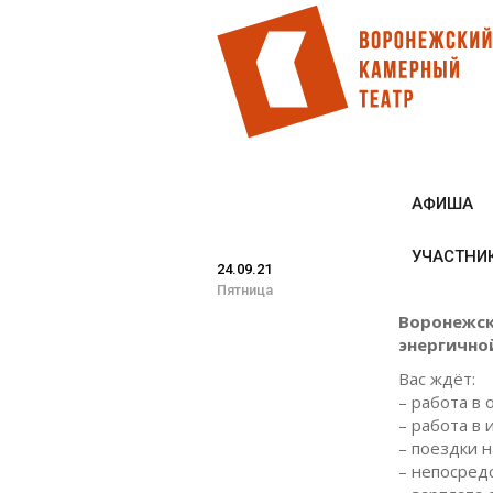
Перейти
к
основному
содержанию
АФИША
УЧАСТНИ
24.09.21
Пятница
Воронежск
энергично
Вас ждёт:
– работа в 
– работа в 
– поездки н
– непосредс