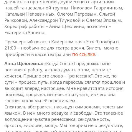
длилась на протяжении двух месяцев с артистами
нашей танцевальной труппы: Николаем Гаврилиным,
Натальей Неповинных, Олегом Петровым, Ольгой
Рыжковой, Александрой Тиуновой и Олегом Эповым.
Хореограф работы – Анна Щеклеина, ассистент –
Екатерина Занина.
Премьерный показ в Камерном начнётся 9 ноября в
21:00 – необычное для театра время. Билеты можно
по ссылке
приобрести в кассе театра или
.
Анна Щеклеина:
«Когда Context предложил мне
поставить работу, я стала думать о том, чего мне
хочется. Пришло это слово – “ренессанс”. Это же, по
сути – процесс, путь, когда переосмысляется прошлое и
выходит вперед настоящее. Мне нравится эта история
подъема, прорыва, интересно изучать, из чего она
состоит и как мы её переживаем.
Спектакль абстрактен, насыщен символами, телесным
языком. В нём много воздуха и свободы. Это телесное
воплощение чувства ренессанса: сексуальность,
яркость, эйфория, мощь. Мы говорим не о результате,
а о процессе – и каждый может выстроить символы в