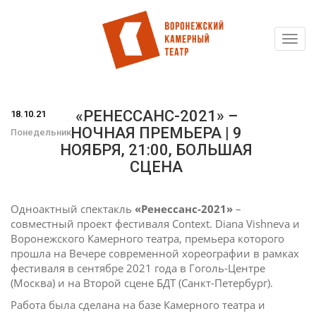
Toggl
Перейти
navig
к
основному
содержанию
«РЕНЕССАНС-2021» –
18.10.21
НОЧНАЯ ПРЕМЬЕРА | 9
Понедельник
НОЯБРЯ, 21:00, БОЛЬШАЯ
СЦЕНА
Одноактный спектакль
«Ренессанс-2021»
–
совместный проект фестиваля Context. Diana Vishneva и
Воронежского Камерного театра, премьера которого
прошла на Вечере современной хореографии в рамках
фестиваля в сентябре 2021 года в Гоголь-Центре
(Москва) и на Второй сцене БДТ (Санкт-Петербург).
Работа была сделана на базе Камерного театра и