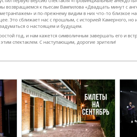
устил первую версию спектакля «Провинциальные анекдоты».
 мы возвращаемся к пьесам Вампилова «Двадцать минут с анг
 метранпажем» и по-прежнему видим в них что-то близкое на
ее. Это сближает нас с прошлым, с историей Камерного, но 
 задуматься о настоящем и будущем.
ростой год, и нам кажется символичным завершать его и вс
 этим спектаклем. С наступающим, дорогие зрители!