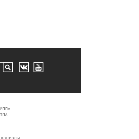
РУППА
УППА
 ВОПРОСЫ