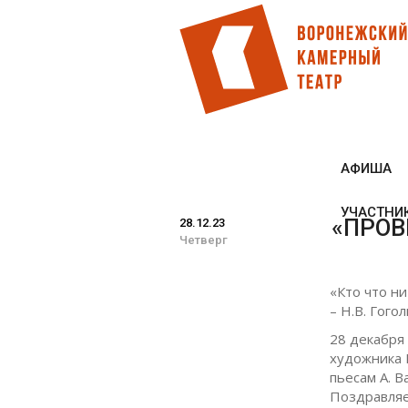
Перейти
к
основному
содержанию
АФИША
УЧАСТНИ
«ПРОВ
28.12.23
Четверг
«Кто что ни
– Н.В. Гог
28 декабря
художника 
пьесам А. 
Поздравляе