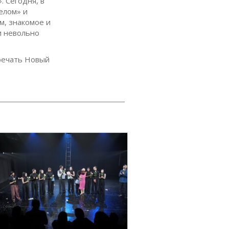
 Сегодня, в
елом» и
м, знакомое и
и невольно
тречать Новый