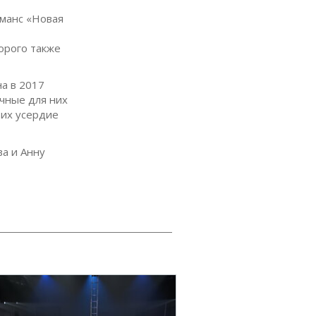
манс «Новая
орого также
а в 2017
чные для них
 их усердие
ва и Анну