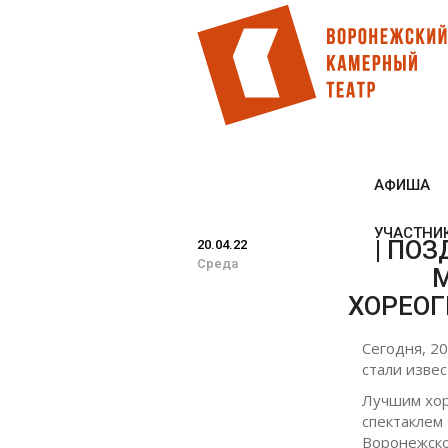
Перейти
к
основному
содержанию
АФИША
УЧАСТНИ
| ПО
20.04.22
Среда
М
ХОРЕОГ
Сегодня, 2
стали изве
Лучшим хор
спектаклем
Воронежско