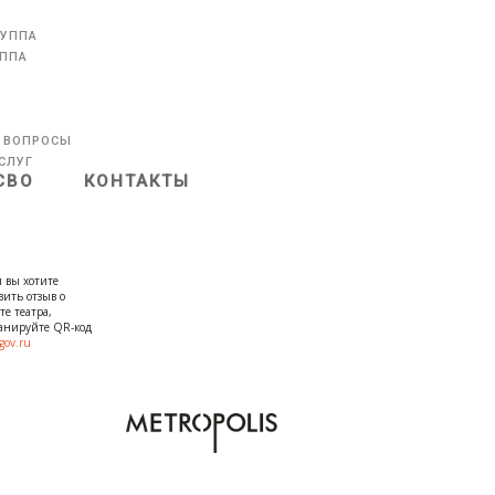
РУППА
УППА
 ВОПРОСЫ
СЛУГ
СВО
КОНТАКТЫ
 вы хотите
вить отзыв о
те театра,
канируйте QR-код
gov.ru