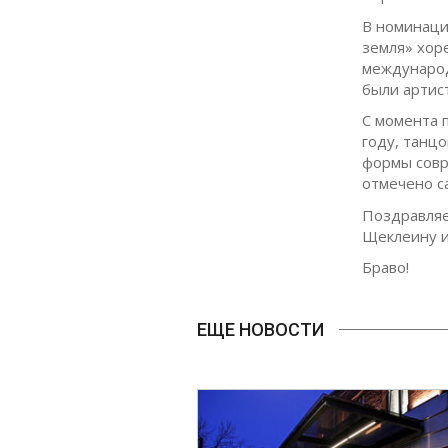
В номинаци
земля» хор
международ
были артис
С момента 
году, танц
формы совр
отмечено с
Поздравляе
Щеклеину и
Браво!
ЕЩЕ НОВОСТИ