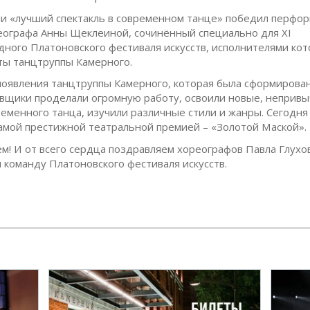
и «лучший спектакль в современном танце» победил перфор
еографа Анны Щеклеиной, сочинённый специально для XI
ного Платоновского фестиваля искусств, исполнителями кот
ты танцтруппы Камерного.
появления танцтруппы Камерного, которая была сформирован
овщики проделали огромную работу, освоили новые, непривы
еменного танца, изучили различные стили и жанры. Сегодня
амой престижной театральной премией – «Золотой Маской».
м! И от всего сердца поздравляем хореографов Павла Глухо
 команду Платоновского фестиваля искусств.