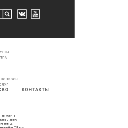
РУППА
УППА
 ВОПРОСЫ
СЛУГ
СВО
КОНТАКТЫ
 вы хотите
вить отзыв о
те театра,
канируйте QR-код